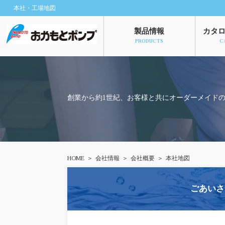
本社・工場地図
製品情報
カタ
PRODUCTS
C
創業から約1世紀、お客様と共にオーダーメイド
HOME
会社情報
会社概要
本社地図
ごあいさ