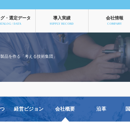
ログ
・選定データ
導入実績
会社情報
ATALOG / DATA
SUPPLY RECORD
COMPANY
の製品を作る「考える技術集団」
つ
経営ビジョン
会社概要
沿革