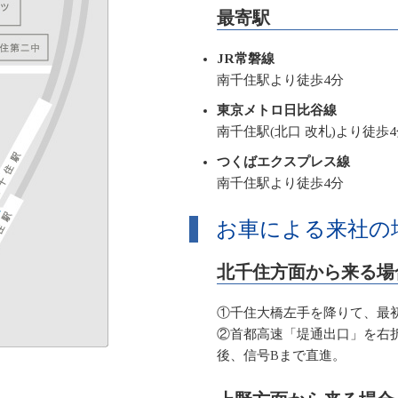
最寄駅
JR常磐線
南千住駅より徒歩4分
東京メトロ日比谷線
南千住駅(北口 改札)より徒歩
つくばエクスプレス線
南千住駅より徒歩4分
お車による来社の
北千住方面から来る場
①千住大橋左手を降りて、最
②首都高速「堤通出口」を右折
後、信号Bまで直進。