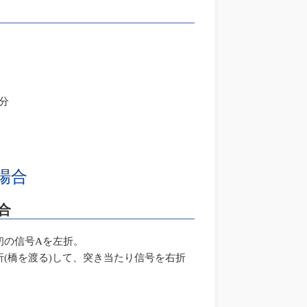
4分
場合
合
初の信号Aを左折。
(橋を渡る)して、突き当たり信号を右折