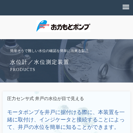
簡単そうで難しい水位の確認を簡単に出来る製品
水位計／水位測定装置
PRODUCTS
圧力センサ式
井戸の水位が目で見える
モータポンプを井戸に据付ける際に、本装置を一
緒に取付け、インジケータと接続することによっ
て、井戸の水位を簡単に知ることができます。