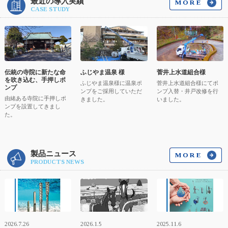
最近の導入実績
MORE
CASE STUDY
菅井上水道組合様
伝統の寺院に新たな命
ふじやま温泉 様
を吹き込む、手押しポ
菅井上水道組合様にてポ
ふじやま温泉様に温泉ポ
ンプ
ンプ入替・井戸改修を行
ンプをご採用していただ
由緒ある寺院に手押しポ
いました。
きました。
ンプを設置してきまし
た。
製品ニュース
MORE
PRODUCTS NEWS
2026.7.26
2026.1.5
2025.11.6