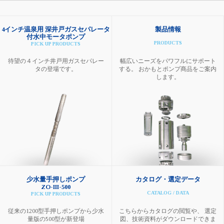
4インチ温泉用 深井戸ガスセパレータ
製品情報
付水中モータポンプ
PRODUCTS
PICK UP PRODUCTS
待望の４インチ井戸用ガスセパレー
幅広いニーズをパワフルにサポート
タの登場です。
する。 おかもとポンプ商品をご案内
します。
少水量手押しポンプ
カタログ・選定データ
ZO-III-500
CATALOG / DATA
PICK UP PRODUCTS
従来の1200型手押しポンプから少水
こちらからカタログの閲覧や、 選定
量版の500型が新登場
図、技術資料がダウンロードできま